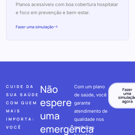
Planos acessíveis com boa cobertura hospitalar
e foco em prevenção e bem-estar.
Fazer uma simulação
Não
CUIDE DA
Com um plano
Fazer
uma
SUA SAÚDE
de saúde, você
simulaçã
espere
agora
COM QUEM
garante
MAIS
atendimento de
uma
IMPORTA:
qualidade nos
emergência
VOCÊ
melhores