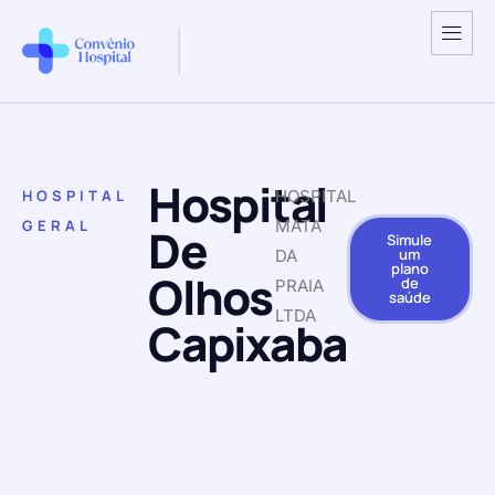
Hospital
HOSPITAL
HOSPITAL
GERAL
MATA
De
Simule
um
DA
plano
Olhos
de
PRAIA
saúde
LTDA
Capixaba