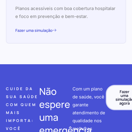
Planos acessíveis com boa cobertura hospitalar
e foco em prevenção e bem-estar.
Fazer uma simulação
Não
CUIDE DA
Com um plano
Fazer
uma
SUA SAÚDE
de saúde, você
simulaçã
espere
agora
COM QUEM
garante
MAIS
atendimento de
uma
IMPORTA:
qualidade nos
emergência
VOCÊ
melhores