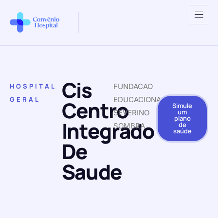
Cis
HOSPITAL
FUNDACAO
GERAL
EDUCACIONAL
Centro
Simule
um
SEVERINO
plano
Integrado
de
SOMBRA
saúde
De
Saude