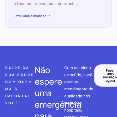
e foco em prevenção e bem-estar.
Fazer uma simulação
Não
CUIDE DA
Com um plano
Fazer
uma
SUA SAÚDE
de saúde, você
simulaçã
espere
agora
COM QUEM
garante
MAIS
atendimento de
uma
IMPORTA:
qualidade nos
emergência
VOCÊ
melhores
hospitais,
para