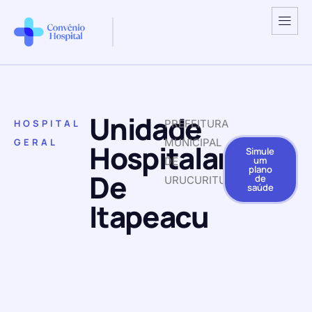
Unidade
HOSPITAL
PREFEITURA
GERAL
MUNICIPAL
Hospitalar
Simule
um
DE
plano
De
de
URUCURITUBA
saúde
Itapeacu