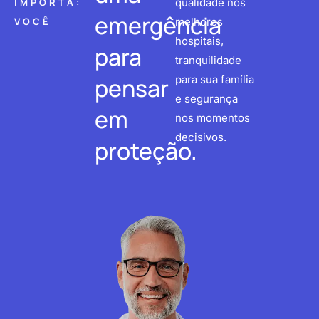
IMPORTA:
qualidade nos
emergência
VOCÊ
melhores
hospitais,
para
tranquilidade
pensar
para sua família
e segurança
em
nos momentos
decisivos.
proteção.