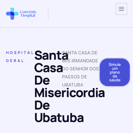
Santa
HOSPITAL
SANTA CASA DE
GERAL
MIS IRMANDADE
Casa
Simule
um
DO SENHOR DOS
plano
De
de
PASSOS DE
saúde
UBATUBA
Misericordia
De
Ubatuba