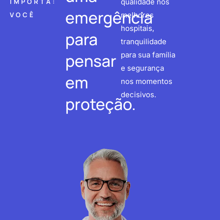
IMPORTA:
qualidade nos
emergência
VOCÊ
melhores
hospitais,
para
tranquilidade
pensar
para sua família
e segurança
em
nos momentos
decisivos.
proteção.