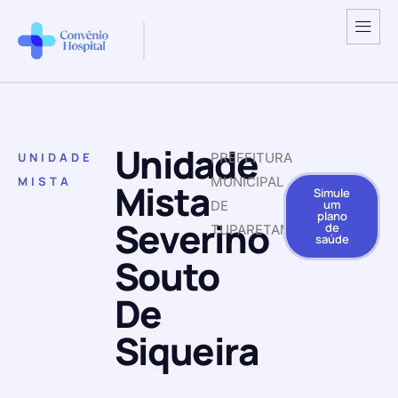
Unidade
UNIDADE
PREFEITURA
MISTA
MUNICIPAL
Mista
Simule
um
DE
plano
Severino
de
TUPARETAMA
saúde
Souto
De
Siqueira