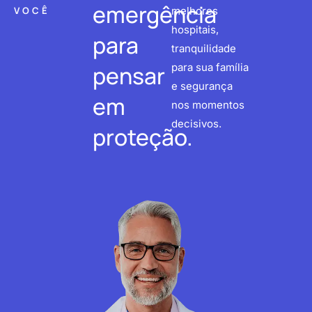
emergência
VOCÊ
melhores
hospitais,
para
tranquilidade
pensar
para sua família
e segurança
em
nos momentos
decisivos.
proteção.