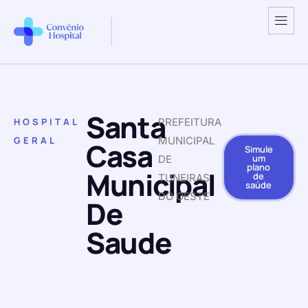
Santa
HOSPITAL
PREFEITURA
GERAL
MUNICIPAL
Casa
Simule
um
DE
plano
Municipal
de
TUNEIRAS
saúde
DO OESTE
De
Saude