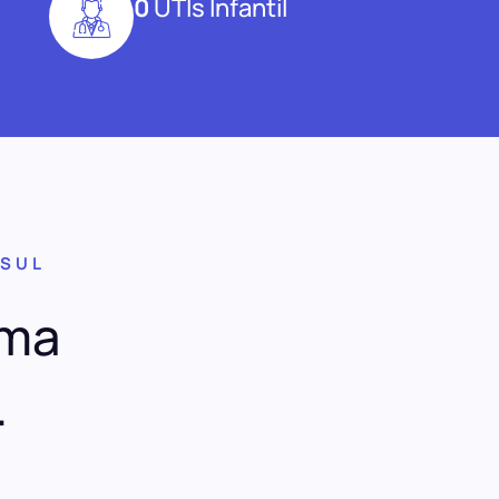
0
UTIs Infantil
 SUL
uma
.