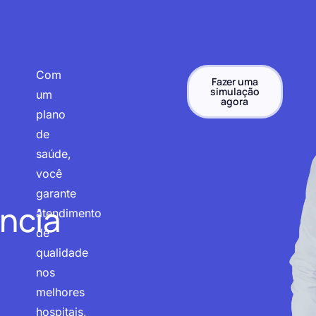
Com
Fazer uma
simulação
um
agora
plano
de
saúde,
você
garante
ncia
atendimento
de
qualidade
nos
melhores
hospitais,