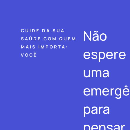
Não
CUIDE DA SUA
SAÚDE COM QUEM
MAIS IMPORTA:
espere
VOCÊ
uma
emergê
para
pensar