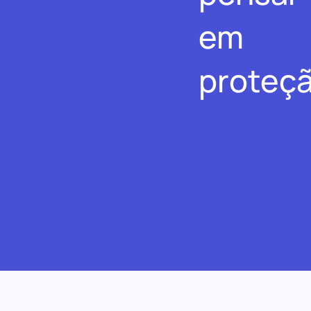
em
proteçã