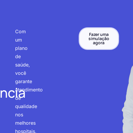
Com
Fazer uma
simulação
um
agora
plano
de
saúde,
você
garante
ncia
atendimento
de
qualidade
nos
melhores
hospitais,