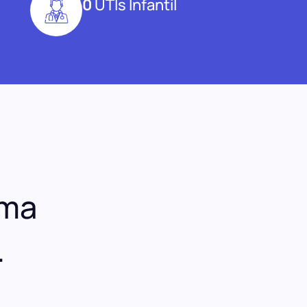
0
UTIs Infantil
uma
.