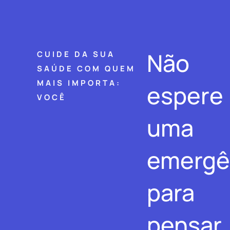
Não
CUIDE DA SUA
SAÚDE COM QUEM
MAIS IMPORTA:
espere
VOCÊ
uma
emergê
para
pensar