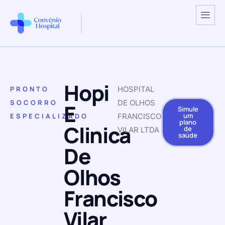
Hopi
PRONTO
HOSPITAL
SOCORRO
DE OLHOS
E
Simule
um
ESPECIALIZADO
FRANCISCO
plano
Clinica
de
VILAR LTDA
saúde
De
Olhos
Francisco
Vilar