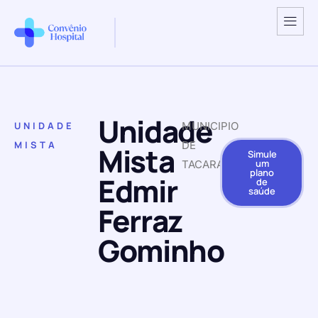
Unidade
UNIDADE
MUNICIPIO
MISTA
DE
Mista
Simule
um
TACARATU
plano
Edmir
de
saúde
Ferraz
Gominho