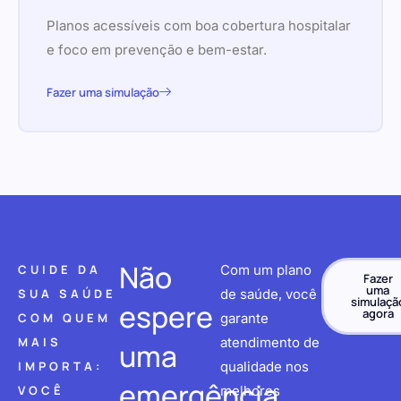
Planos acessíveis com boa cobertura hospitalar
e foco em prevenção e bem-estar.
Fazer uma simulação
Não
CUIDE DA
Com um plano
Fazer
uma
SUA SAÚDE
de saúde, você
simulaçã
espere
agora
COM QUEM
garante
MAIS
atendimento de
uma
IMPORTA:
qualidade nos
emergência
VOCÊ
melhores