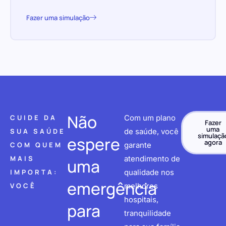
Fazer uma simulação
Não
CUIDE DA
Com um plano
Fazer
uma
SUA SAÚDE
de saúde, você
simulaçã
espere
agora
COM QUEM
garante
MAIS
atendimento de
uma
IMPORTA:
qualidade nos
emergência
VOCÊ
melhores
hospitais,
para
tranquilidade