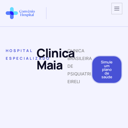
Clinica
HOSPITAL
CLINICA
ESPECIALIZADO
BRASILEIRA
Maia
Simule
um
DE
plano
de
PSIQUIATRIA
saúde
EIRELI