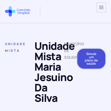
Unidade
UNIDADE
MUNICIPIO
MISTA
DE
Mista
Simule
um
SOLIDAO
plano de
Maria
saúde
Jesuino
Da
Silva