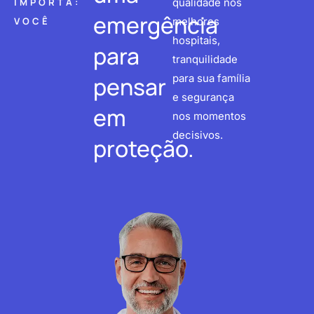
IMPORTA:
qualidade nos
emergência
VOCÊ
melhores
hospitais,
para
tranquilidade
pensar
para sua família
e segurança
em
nos momentos
decisivos.
proteção.