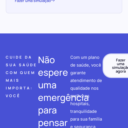
Fazer uma simulação
Não
CUIDE DA
Com um plano
Fazer
uma
SUA SAÚDE
de saúde, você
simulaçã
espere
agora
COM QUEM
garante
MAIS
atendimento de
uma
IMPORTA:
qualidade nos
emergência
VOCÊ
melhores
hospitais,
para
tranquilidade
pensar
para sua família
e segurança