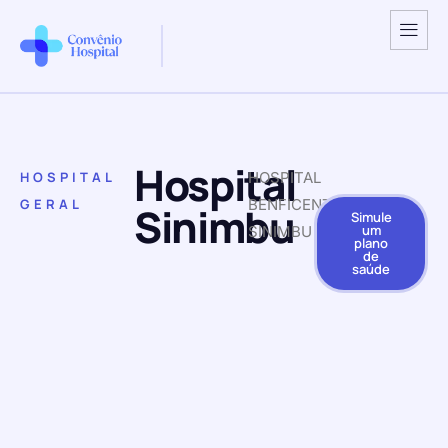
Hospital
HOSPITAL
HOSPITAL
GERAL
BENFICENTE
Sinimbu
Simule
um
SINIMBU
plano
de
saúde