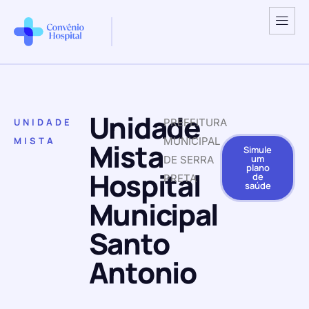
Unidade
UNIDADE
PREFEITURA
MISTA
MUNICIPAL
Mista
Simule
um
DE SERRA
plano
Hospital
de
PRETA
saúde
Municipal
Santo
Antonio