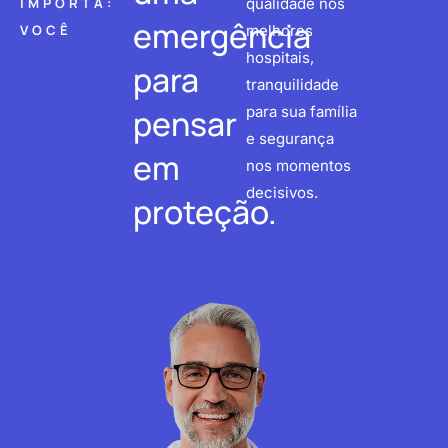
IMPORTA:
qualidade nos
emergência
VOCÊ
melhores
hospitais,
para
tranquilidade
pensar
para sua família
e segurança
em
nos momentos
decisivos.
proteção.