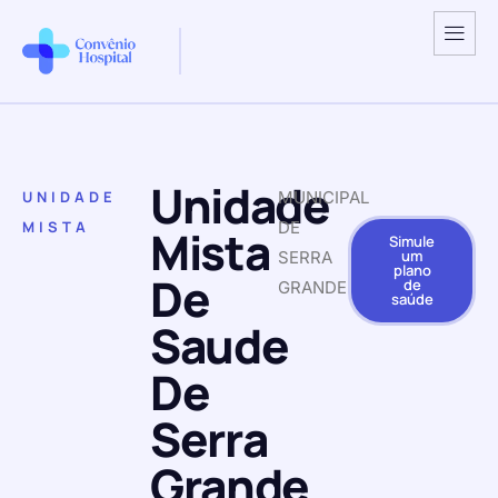
Unidade
UNIDADE
MUNICIPAL
MISTA
DE
Mista
Simule
um
SERRA
plano
De
de
GRANDE
saúde
Saude
De
Serra
Grande