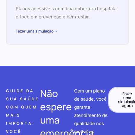
Planos acessíveis com boa cobertura hospitalar
e foco em prevenção e bem-estar.
Fazer uma simulação
Não
CUIDE DA
Com um plano
Fazer
uma
SUA SAÚDE
de saúde, você
simulaçã
espere
agora
COM QUEM
garante
MAIS
atendimento de
uma
IMPORTA:
qualidade nos
emergência
VOCÊ
melhores