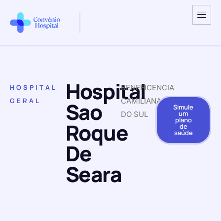
Hospital
HOSPITAL
BENEFICENCIA
GERAL
CAMILIANA
Sao
Simule
um
DO SUL
plano
Roque
de
saúde
De
Seara