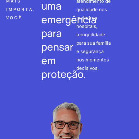
MAIS
atendimento de
uma
IMPORTA:
qualidade nos
emergência
VOCÊ
melhores
hospitais,
para
tranquilidade
pensar
para sua família
e segurança
em
nos momentos
decisivos.
proteção.