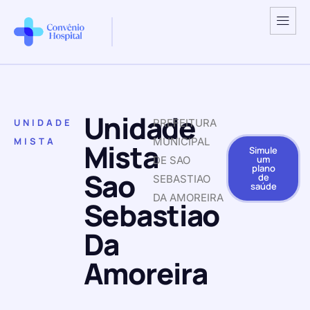
Unidade
UNIDADE
PREFEITURA
MISTA
MUNICIPAL
Mista
Simule
um
DE SAO
plano
Sao
de
SEBASTIAO
saúde
DA AMOREIRA
Sebastiao
Da
Amoreira