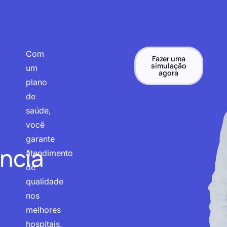
Com
Fazer uma
simulação
um
agora
plano
de
saúde,
você
garante
ncia
atendimento
de
qualidade
nos
melhores
hospitais,