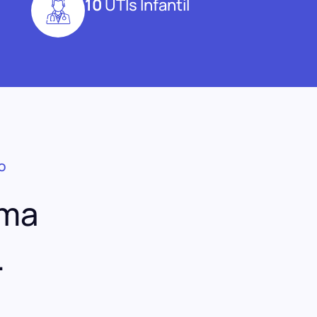
10
UTIs Infantil
O
uma
.