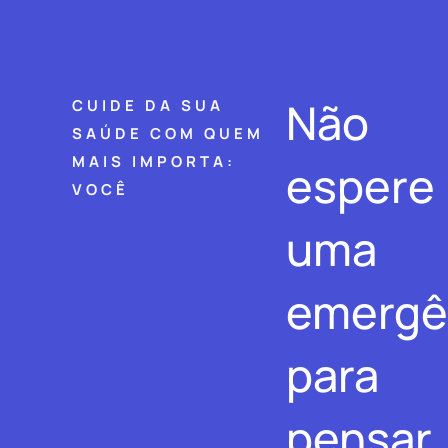
Não
CUIDE DA SUA
SAÚDE COM QUEM
MAIS IMPORTA:
espere
VOCÊ
uma
emergê
para
pensar