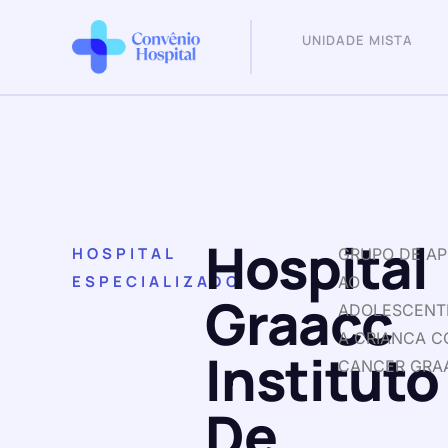
UNIDADE MISTA
Hospital
HOSPITAL
GRUPO DE AP
ESPECIALIZADO
AO
Graacc
ADOLESCENT
A CRIANCA 
Instituto
CANCER GRA
De