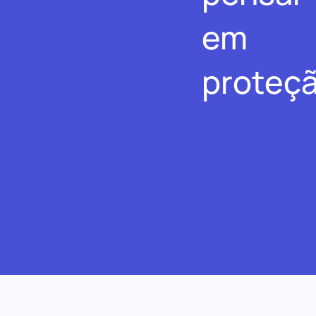
em
proteçã