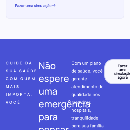
Fazer uma simulação
Não
CUIDE DA
Com um plano
Fazer
uma
SUA SAÚDE
de saúde, você
simulaçã
espere
agora
COM QUEM
garante
MAIS
atendimento de
uma
IMPORTA:
qualidade nos
emergência
VOCÊ
melhores
hospitais,
para
tranquilidade
pensar
para sua família