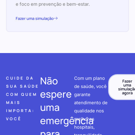
e foco em prevenção e bem-estar.
Fazer uma simulação
Não
CUIDE DA
Com um plano
Fazer
uma
SUA SAÚDE
de saúde, você
simulaçã
espere
agora
COM QUEM
garante
MAIS
atendimento de
uma
IMPORTA:
qualidade nos
emergência
VOCÊ
melhores
hospitais,
para