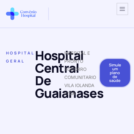
Hospital
HOSPITAL
HOSPITAL E
GERAL
PRONTO
Central
Simule
um
SOCORRO
plano
De
de
COMUNITARIO
saúde
VILA IOLANDA
Guaianases
LTDA