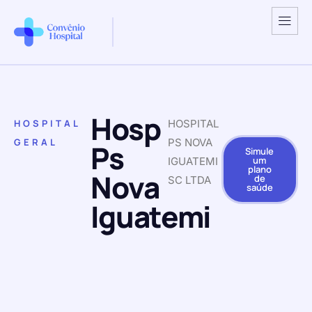
Hosp
HOSPITAL
HOSPITAL
GERAL
PS NOVA
Ps
Simule
um
IGUATEMI
plano
Nova
de
SC LTDA
saúde
Iguatemi