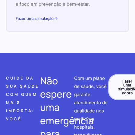
e foco em prevenção e bem-estar.
Fazer uma simulação
Não
CUIDE DA
Com um plano
Fazer
uma
SUA SAÚDE
de saúde, você
simulaçã
espere
agora
COM QUEM
garante
MAIS
atendimento de
uma
IMPORTA:
qualidade nos
emergência
VOCÊ
melhores
hospitais,
para