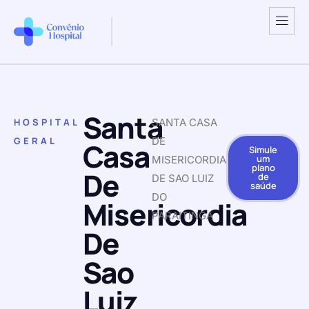
Santa
HOSPITAL
SANTA CASA
GERAL
DE
Casa
Simule
um
MISERICORDIA
plano
De
de
DE SAO LUIZ
saúde
DO
Misericordia
PARAITINGA
De
Sao
Luiz