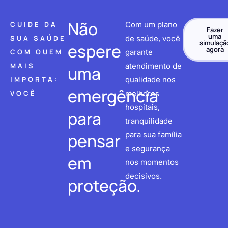
Não
CUIDE DA
Com um plano
Fazer
uma
SUA SAÚDE
de saúde, você
simulaçã
espere
agora
COM QUEM
garante
MAIS
atendimento de
uma
IMPORTA:
qualidade nos
emergência
VOCÊ
melhores
hospitais,
para
tranquilidade
pensar
para sua família
e segurança
em
nos momentos
decisivos.
proteção.