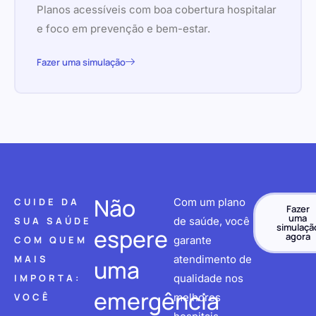
Planos acessíveis com boa cobertura hospitalar
e foco em prevenção e bem-estar.
Fazer uma simulação
Não
CUIDE DA
Com um plano
Fazer
uma
SUA SAÚDE
de saúde, você
simulaçã
espere
agora
COM QUEM
garante
MAIS
atendimento de
uma
IMPORTA:
qualidade nos
emergência
VOCÊ
melhores