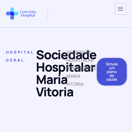
Sociedade
HOSPITAL
SOCIEDADE
GERAL
HOSPITALAR
Hospitalar
Simule
um
BENEFICENTE
plano
Maria
de
MARIA
saúde
VITORIA
Vitoria