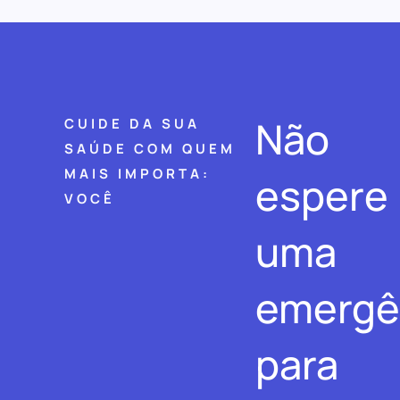
Não
CUIDE DA SUA
SAÚDE COM QUEM
MAIS IMPORTA:
espere
VOCÊ
uma
emergê
para