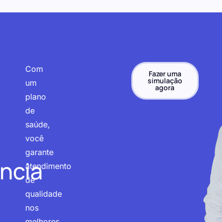
Com
Fazer uma
simulação
um
agora
plano
de
saúde,
você
garante
ncia
atendimento
de
qualidade
nos
melhores