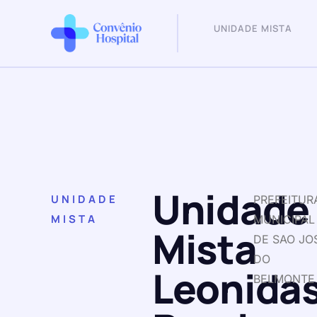
UNIDADE MISTA
Unidade
UNIDADE
PREFEITUR
MISTA
MUNICIPAL
Mista
DE SAO JO
DO
Leonida
BELMONTE