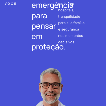
emergência
VOCÊ
melhores
hospitais,
para
tranquilidade
pensar
para sua família
e segurança
em
nos momentos
decisivos.
proteção.