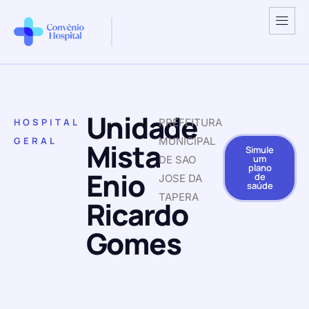
Unidade
HOSPITAL
PREFEITURA
GERAL
MUNICIPAL
Mista
Simule
um
DE SAO
plano
Enio
de
JOSE DA
saúde
TAPERA
Ricardo
Gomes