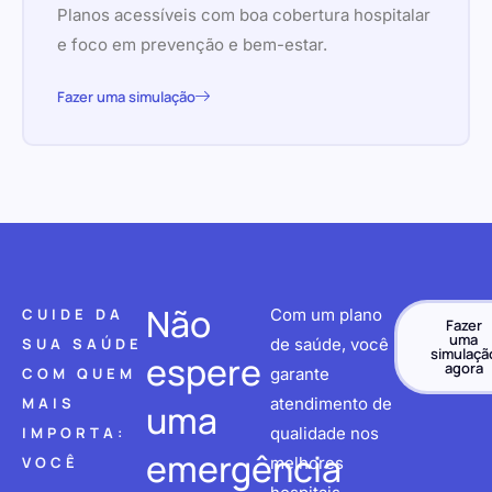
Planos acessíveis com boa cobertura hospitalar
e foco em prevenção e bem-estar.
Fazer uma simulação
Não
CUIDE DA
Com um plano
Fazer
uma
SUA SAÚDE
de saúde, você
simulaçã
espere
agora
COM QUEM
garante
MAIS
atendimento de
uma
IMPORTA:
qualidade nos
emergência
VOCÊ
melhores