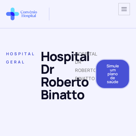
Hospital
HOSPITAL
HOSPITAL
GERAL
DR
Dr
Simule
um
ROBERTO
plano
Roberto
de
BINATTO
saúde
Binatto