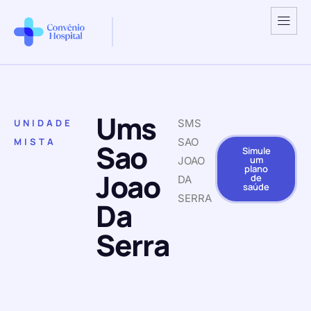
Ums
UNIDADE
SMS
MISTA
SAO
Sao
Simule
um
JOAO
plano
Joao
de
DA
saúde
SERRA
Da
Serra