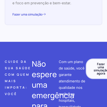
e foco em prevenção e bem-estar.
Fazer uma simulação
Não
CUIDE DA
Com um plano
Fazer
uma
SUA SAÚDE
de saúde, você
simulaçã
espere
agora
COM QUEM
garante
MAIS
atendimento de
uma
IMPORTA:
qualidade nos
emergência
VOCÊ
melhores
hospitais,
para
tranquilidade