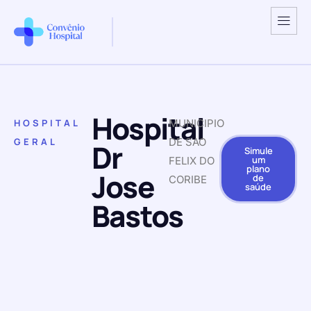
Hospital
HOSPITAL
MUNICIPIO
GERAL
DE SAO
Dr
Simule
um
FELIX DO
plano
Jose
de
CORIBE
saúde
Bastos