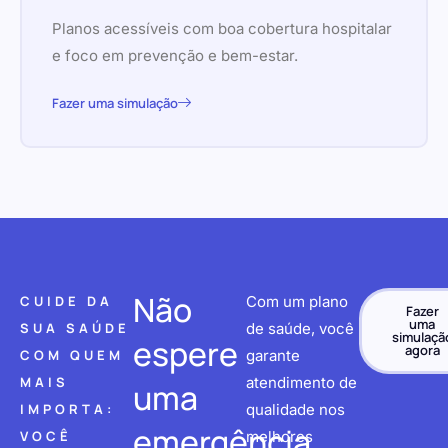
Planos acessíveis com boa cobertura hospitalar
e foco em prevenção e bem-estar.
Fazer uma simulação
Não
CUIDE DA
Com um plano
Fazer
uma
SUA SAÚDE
de saúde, você
simulaçã
espere
agora
COM QUEM
garante
MAIS
atendimento de
uma
IMPORTA:
qualidade nos
emergência
VOCÊ
melhores