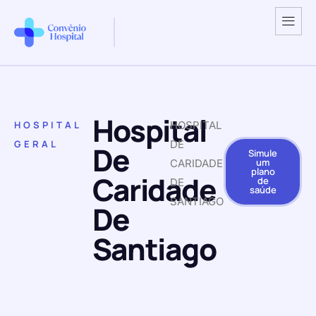
Hospital
HOSPITAL
HOSPITAL
GERAL
DE
De
Simule
um
CARIDADE
plano
Caridade
de
DE
saúde
SANTIAGO
De
Santiago