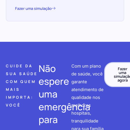
Fazer uma simulação
Não
CUIDE DA
Com um plano
Fazer
uma
SUA SAÚDE
de saúde, você
simulaçã
espere
agora
COM QUEM
garante
MAIS
atendimento de
uma
IMPORTA:
qualidade nos
emergência
VOCÊ
melhores
hospitais,
para
tranquilidade
para sua família