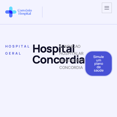
Hospital
HOSPITAL
FUNDACAO
GERAL
HOSPITALAR
Concordia
Simule
um
BENEFICIENTE
plano
de
CONCORDIA
saúde