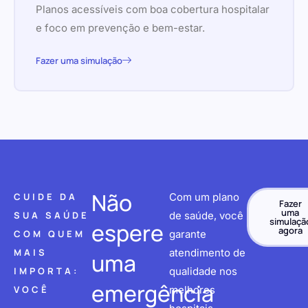
Planos acessíveis com boa cobertura hospitalar
e foco em prevenção e bem-estar.
Fazer uma simulação
Não
CUIDE DA
Com um plano
Fazer
uma
SUA SAÚDE
de saúde, você
simulaçã
espere
agora
COM QUEM
garante
MAIS
atendimento de
uma
IMPORTA:
qualidade nos
emergência
VOCÊ
melhores