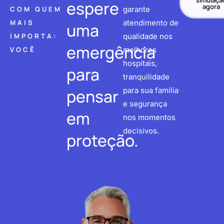
simulaçã
espere
agora
COM QUEM
garante
MAIS
atendimento de
uma
IMPORTA:
qualidade nos
emergência
VOCÊ
melhores
hospitais,
para
tranquilidade
pensar
para sua família
e segurança
em
nos momentos
decisivos.
proteção.