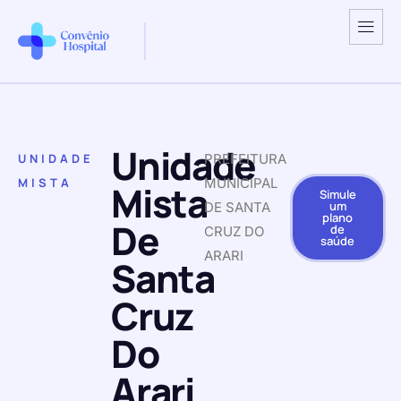
Unidade
UNIDADE
PREFEITURA
MISTA
MUNICIPAL
Mista
Simule
um
DE SANTA
plano
De
de
CRUZ DO
saúde
ARARI
Santa
Cruz
Do
Arari