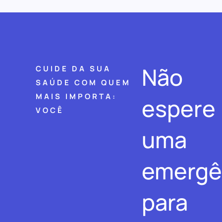
Não
CUIDE DA SUA
SAÚDE COM QUEM
MAIS IMPORTA:
espere
VOCÊ
uma
emergê
para