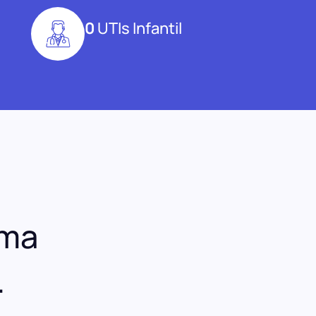
0
UTIs Infantil
R
uma
.