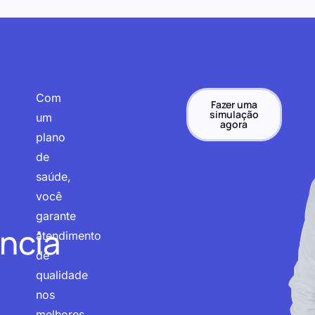
Com
Fazer uma
simulação
um
agora
plano
de
saúde,
você
garante
ncia
atendimento
de
qualidade
nos
melhores