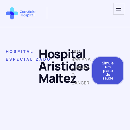
Hospital
HOSPITAL
LIGA
ESPECIALIZADO
BAHIANA
Aristides
Simule
um
CONTRA
plano
Maltez
de
O
saúde
CANCER