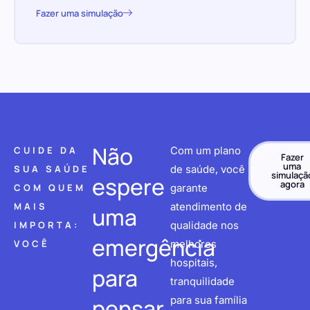
Fazer uma simulação
Não
CUIDE DA
Com um plano
Fazer
uma
SUA SAÚDE
de saúde, você
simulaçã
espere
agora
COM QUEM
garante
MAIS
atendimento de
uma
IMPORTA:
qualidade nos
emergência
VOCÊ
melhores
hospitais,
para
tranquilidade
pensar
para sua família