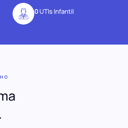
0
UTIs Infantil
NHO
uma
.