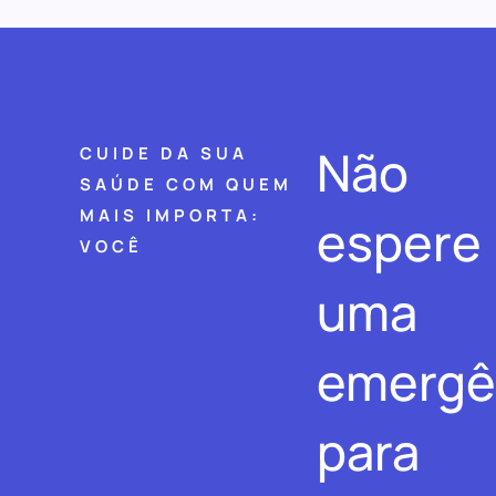
Não
CUIDE DA SUA
SAÚDE COM QUEM
MAIS IMPORTA:
espere
VOCÊ
uma
emergê
para