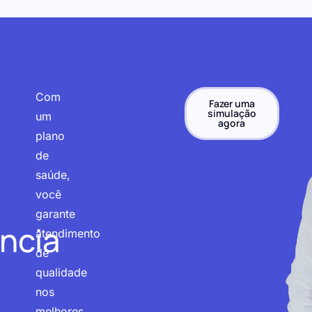
Com
Fazer uma
simulação
um
agora
plano
de
saúde,
você
garante
ncia
atendimento
de
qualidade
nos
melhores