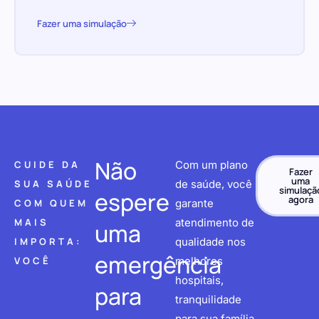
Fazer uma simulação
Não
CUIDE DA
Com um plano
Fazer
uma
SUA SAÚDE
de saúde, você
simulaçã
espere
agora
COM QUEM
garante
MAIS
atendimento de
uma
IMPORTA:
qualidade nos
emergência
VOCÊ
melhores
hospitais,
para
tranquilidade
para sua família