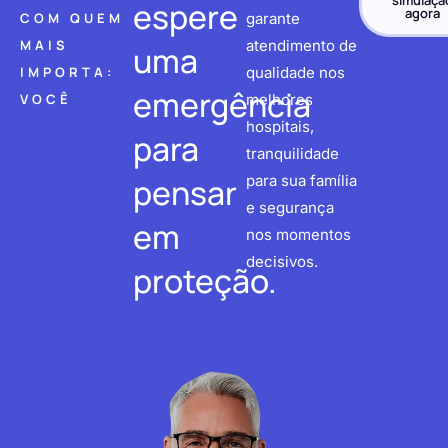
simulaçã
espere
agora
COM QUEM
garante
MAIS
atendimento de
uma
IMPORTA:
qualidade nos
emergência
VOCÊ
melhores
hospitais,
para
tranquilidade
pensar
para sua família
e segurança
em
nos momentos
decisivos.
proteção.