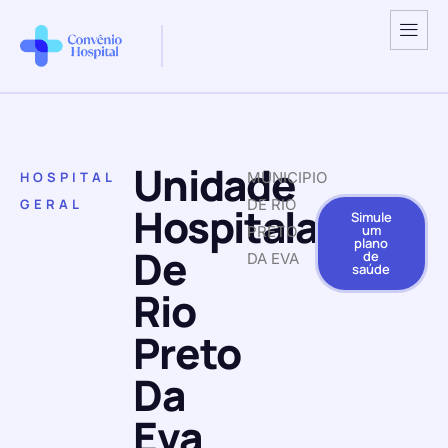
Unidade
HOSPITAL
MUNICIPIO
GERAL
DE RIO
Hospitalar
Simule
um
PRETO
plano
De
de
DA EVA
saúde
Rio
Preto
Da
Eva