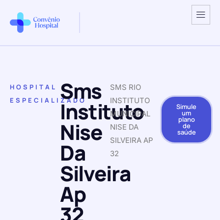
Sms
HOSPITAL
SMS RIO
ESPECIALIZADO
INSTITUTO
Instituto
Simule
um
MUNICIPAL
plano
Nise
de
NISE DA
saúde
SILVEIRA AP
Da
32
Silveira
Ap
32