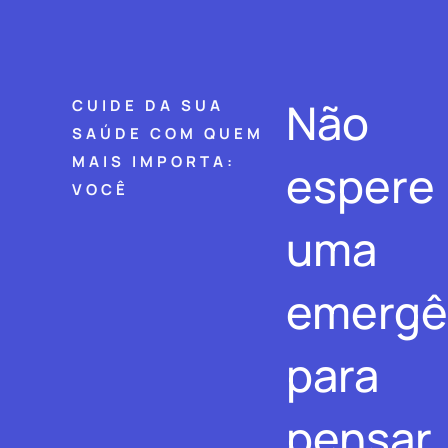
Não
CUIDE DA SUA
SAÚDE COM QUEM
MAIS IMPORTA:
espere
VOCÊ
uma
emergê
para
pensar