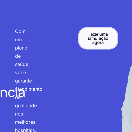
Com
Fazer uma
simulação
um
agora
plano
de
saúde,
você
garante
ncia
atendimento
de
qualidade
nos
melhores
hospitais,