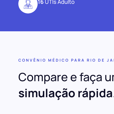
16
UTIs Adulto
CONVÊNIO MÉDICO PARA RIO DE J
Compare e faça 
simulação rápida