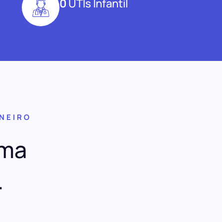
0
UTIs Infantil
ANEIRO
uma
.