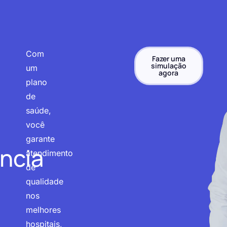
Com
Fazer uma
simulação
um
agora
plano
de
saúde,
você
garante
ncia
atendimento
de
qualidade
nos
melhores
hospitais,