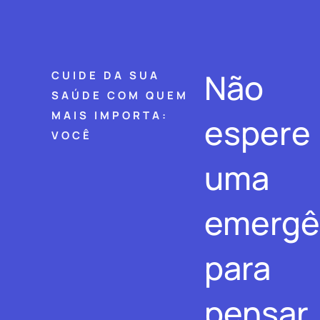
Não
CUIDE DA SUA
SAÚDE COM QUEM
MAIS IMPORTA:
espere
VOCÊ
uma
emergê
para
pensar