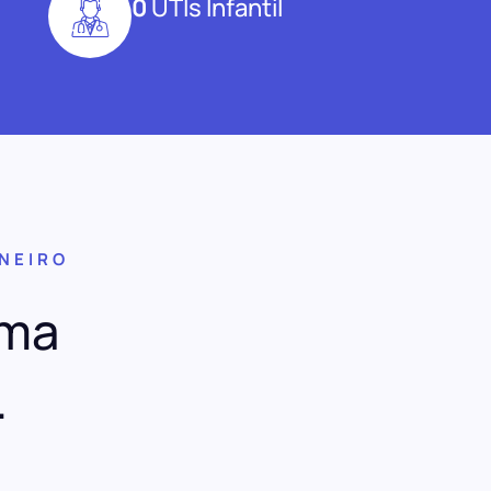
0
UTIs Infantil
ANEIRO
uma
.