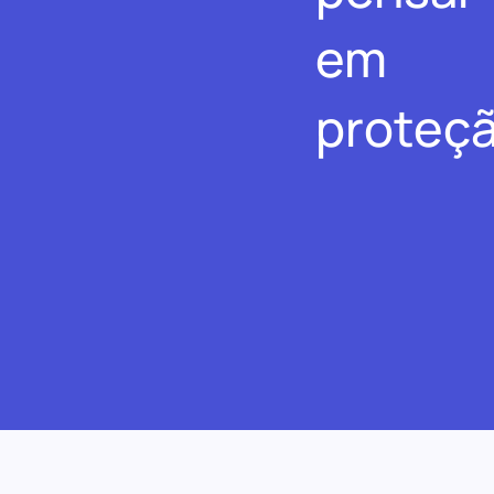
em
proteçã