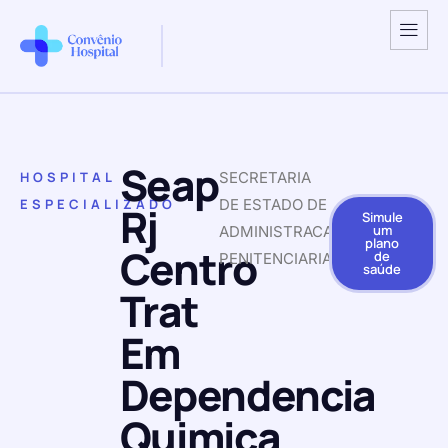
Seap
HOSPITAL
SECRETARIA
ESPECIALIZADO
DE ESTADO DE
Rj
Simule
um
ADMINISTRACAO
plano
Centro
de
PENITENCIARIA
saúde
Trat
Em
Dependencia
Quimica