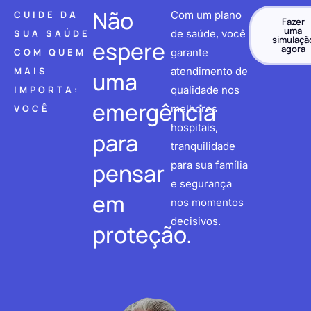
Não
CUIDE DA
Com um plano
Fazer
uma
SUA SAÚDE
de saúde, você
simulaçã
espere
agora
COM QUEM
garante
MAIS
atendimento de
uma
IMPORTA:
qualidade nos
emergência
VOCÊ
melhores
hospitais,
para
tranquilidade
pensar
para sua família
e segurança
em
nos momentos
decisivos.
proteção.