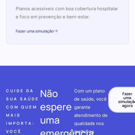
Planos acessíveis com boa cobertura hospitalar
e foco em prevenção e bem-estar.
Fazer uma simulação
Não
CUIDE DA
Com um plano
Fazer
uma
SUA SAÚDE
de saúde, você
simulaçã
espere
agora
COM QUEM
garante
MAIS
atendimento de
uma
IMPORTA:
qualidade nos
emergência
VOCÊ
melhores