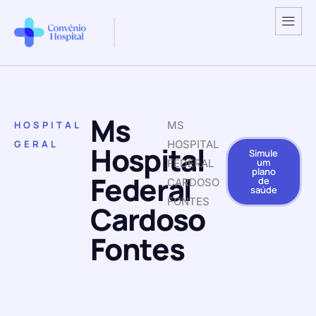
Ms
HOSPITAL
MS
GERAL
HOSPITAL
Hospital
Simule
um
FEDERAL
plano
Federal
de
CARDOSO
saúde
FONTES
Cardoso
Fontes