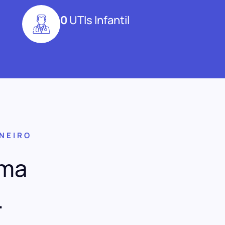
0
UTIs Infantil
ANEIRO
uma
.