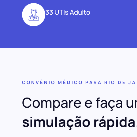
33
UTIs Adulto
CONVÊNIO MÉDICO PARA RIO DE J
Compare e faça 
simulação rápida