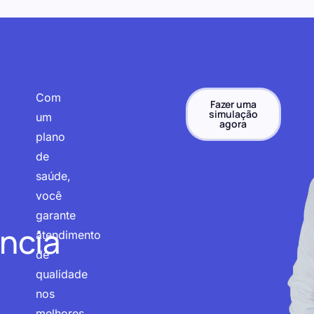
Com
Fazer uma
simulação
um
agora
plano
de
saúde,
você
garante
ncia
atendimento
de
qualidade
nos
melhores