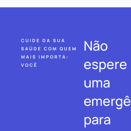
Não
CUIDE DA SUA
SAÚDE COM QUEM
MAIS IMPORTA:
espere
VOCÊ
uma
emergê
para