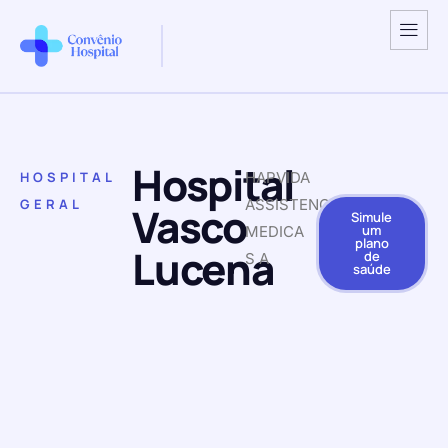
Hospital
HOSPITAL
HAPVIDA
GERAL
ASSISTENCIA
Vasco
Simule
um
MEDICA
plano
Lucena
de
S A
saúde