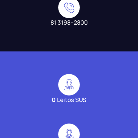
81 3198--2800
0
Leitos SUS