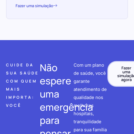
Fazer uma simulação
Não
CUIDE DA
Com um plano
Fazer
uma
SUA SAÚDE
de saúde, você
simulaçã
espere
agora
COM QUEM
garante
MAIS
atendimento de
uma
IMPORTA:
qualidade nos
emergência
VOCÊ
melhores
hospitais,
para
tranquilidade
pensar
para sua família