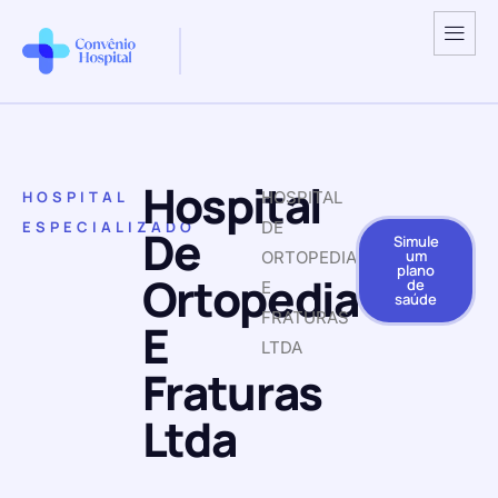
Hospital
HOSPITAL
HOSPITAL
ESPECIALIZADO
DE
De
Simule
um
ORTOPEDIA
plano
Ortopedia
de
E
saúde
FRATURAS
E
LTDA
Fraturas
Ltda