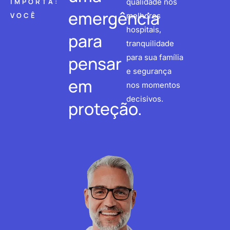
IMPORTA:
qualidade nos
emergência
VOCÊ
melhores
hospitais,
para
tranquilidade
pensar
para sua família
e segurança
em
nos momentos
decisivos.
proteção.