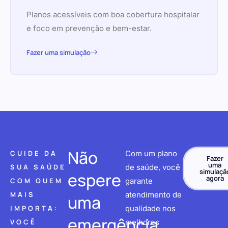
Planos acessíveis com boa cobertura hospitalar
e foco em prevenção e bem-estar.
Fazer uma simulação
Não
CUIDE DA
Com um plano
Fazer
uma
SUA SAÚDE
de saúde, você
simulaçã
espere
agora
COM QUEM
garante
MAIS
atendimento de
uma
IMPORTA:
qualidade nos
emergência
VOCÊ
melhores