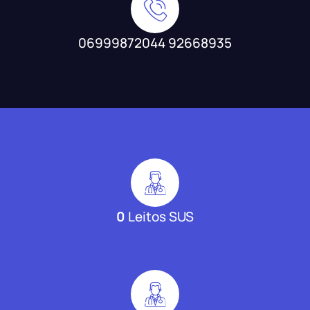
06999872044 92668935
0
Leitos SUS