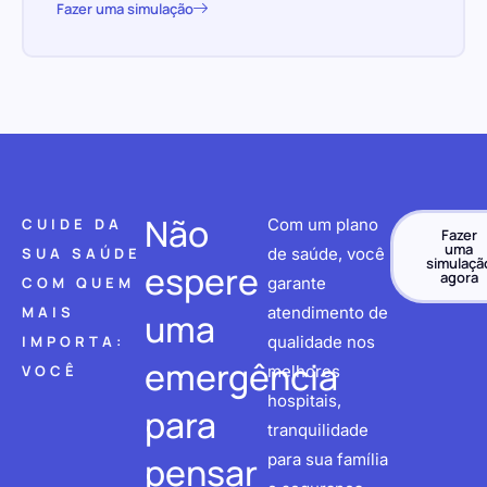
Fazer uma simulação
Não
CUIDE DA
Com um plano
Fazer
uma
SUA SAÚDE
de saúde, você
simulaçã
espere
agora
COM QUEM
garante
MAIS
atendimento de
uma
IMPORTA:
qualidade nos
emergência
VOCÊ
melhores
hospitais,
para
tranquilidade
pensar
para sua família