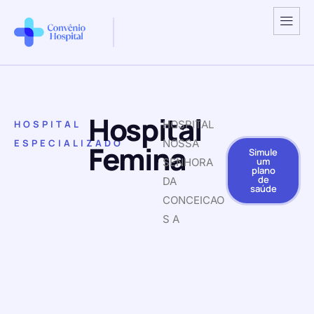
Hospital
HOSPITAL
HOSPITAL
ESPECIALIZADO
NOSSA
Femina
Simule
um
SENHORA
plano
de
DA
saúde
CONCEICAO
S A