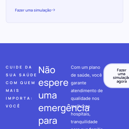
Fazer uma simulação
Não
CUIDE DA
Com um plano
Fazer
uma
SUA SAÚDE
de saúde, você
simulaçã
espere
agora
COM QUEM
garante
MAIS
atendimento de
uma
IMPORTA:
qualidade nos
emergência
VOCÊ
melhores
hospitais,
para
tranquilidade