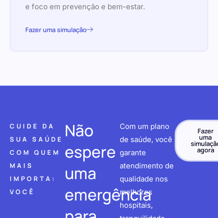
e foco em prevenção e bem-estar.
Fazer uma simulação
Não
CUIDE DA
Com um plano
Fazer
uma
SUA SAÚDE
de saúde, você
simulaçã
espere
agora
COM QUEM
garante
MAIS
atendimento de
uma
IMPORTA:
qualidade nos
emergência
VOCÊ
melhores
hospitais,
para