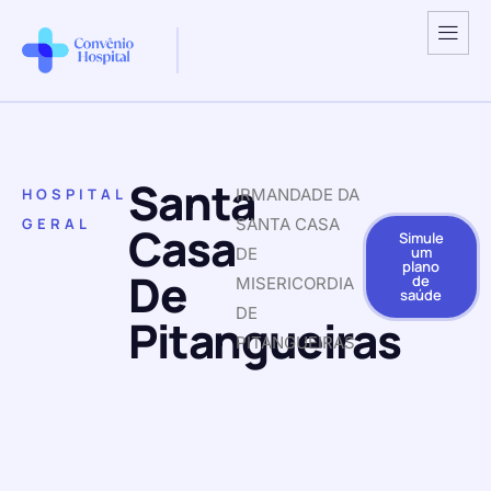
Santa
HOSPITAL
IRMANDADE DA
GERAL
SANTA CASA
Casa
Simule
um
DE
plano
De
de
MISERICORDIA
saúde
DE
Pitangueiras
PITANGUEIRAS