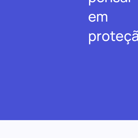
em
proteçã