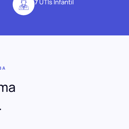
7
UTIs Infantil
BA
uma
.