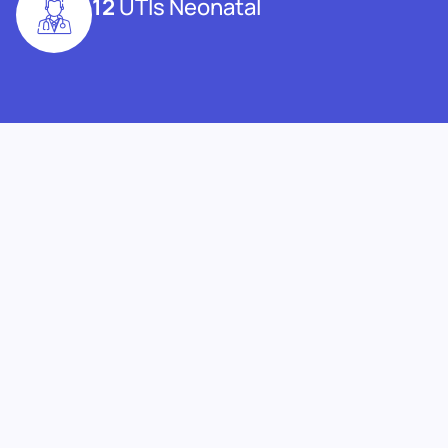
12
UTIs Neonatal