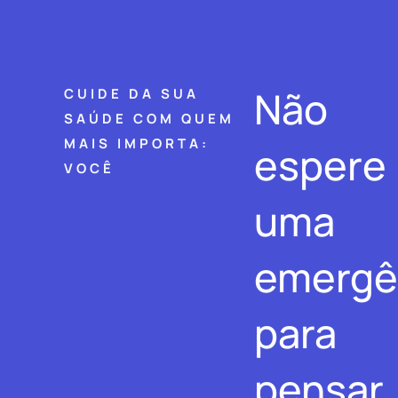
Não
CUIDE DA SUA
SAÚDE COM QUEM
MAIS IMPORTA:
espere
VOCÊ
uma
emergê
para
pensar