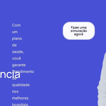
Com
Fazer uma
simulação
um
agora
plano
de
saúde,
você
garante
ncia
atendimento
de
qualidade
nos
melhores
hospitais,